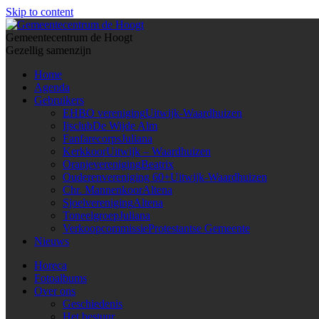
Skip to content
Gemeentecentrum de Hoogt
Gezellig samenzijn
Home
Agenda
Gebruikers
EHBO vereniging
Uitwijk-Waardhuizen
Ijsclub
De Wijde Alm
Fanfarecorps
Juliana
Kerkkoor
Uitwijk – Waardhuizen
Oranjevereniging
Beatrix
Ouderenvereniging 60+
Uitwijk-Waardhuizen
Chr. Mannenkoor
Altena
Sjoelvereniging
Altena
Toneelgroep
Juliana
Verkoopcommissie
Protestantse Gemeente
Nieuws
Horeca
Fotoalbums
Over ons
Geschiedenis
Het bestuur