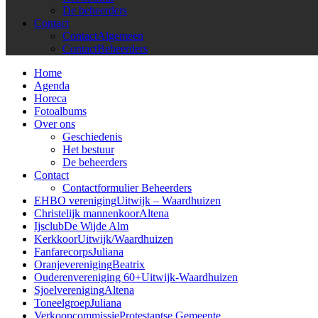
De beheerders
Contact
Contact
Algemeen
Contact
Beheerders
Home
Agenda
Horeca
Fotoalbums
Over ons
Geschiedenis
Het bestuur
De beheerders
Contact
Contactformulier Beheerders
EHBO vereniging
Uitwijk – Waardhuizen
Christelijk mannenkoor
Altena
Ijsclub
De Wijde Alm
Kerkkoor
Uitwijk/Waardhuizen
Fanfarecorps
Juliana
Oranjevereniging
Beatrix
Ouderenvereniging 60+
Uitwijk-Waardhuizen
Sjoelvereniging
Altena
Toneelgroep
Juliana
Verkoopcommissie
Protestantse Gemeente