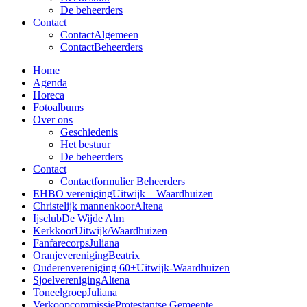
De beheerders
Contact
Contact
Algemeen
Contact
Beheerders
Home
Agenda
Horeca
Fotoalbums
Over ons
Geschiedenis
Het bestuur
De beheerders
Contact
Contactformulier Beheerders
EHBO vereniging
Uitwijk – Waardhuizen
Christelijk mannenkoor
Altena
Ijsclub
De Wijde Alm
Kerkkoor
Uitwijk/Waardhuizen
Fanfarecorps
Juliana
Oranjevereniging
Beatrix
Ouderenvereniging 60+
Uitwijk-Waardhuizen
Sjoelvereniging
Altena
Toneelgroep
Juliana
Verkoopcommissie
Protestantse Gemeente