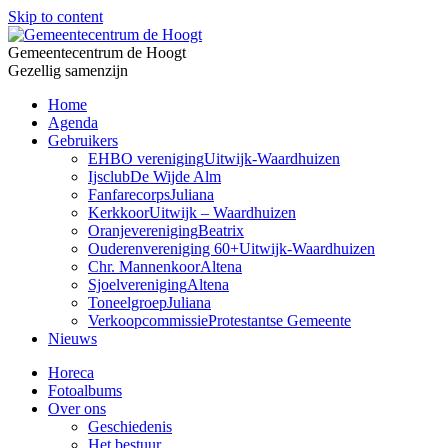
Skip to content
Gemeentecentrum de Hoogt
Gezellig samenzijn
Home
Agenda
Gebruikers
EHBO vereniging
Uitwijk-Waardhuizen
Ijsclub
De Wijde Alm
Fanfarecorps
Juliana
Kerkkoor
Uitwijk – Waardhuizen
Oranjevereniging
Beatrix
Ouderenvereniging 60+
Uitwijk-Waardhuizen
Chr. Mannenkoor
Altena
Sjoelvereniging
Altena
Toneelgroep
Juliana
Verkoopcommissie
Protestantse Gemeente
Nieuws
Horeca
Fotoalbums
Over ons
Geschiedenis
Het bestuur