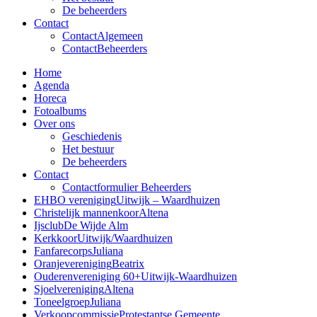
De beheerders
Contact
Contact
Algemeen
Contact
Beheerders
Home
Agenda
Horeca
Fotoalbums
Over ons
Geschiedenis
Het bestuur
De beheerders
Contact
Contactformulier Beheerders
EHBO vereniging
Uitwijk – Waardhuizen
Christelijk mannenkoor
Altena
Ijsclub
De Wijde Alm
Kerkkoor
Uitwijk/Waardhuizen
Fanfarecorps
Juliana
Oranjevereniging
Beatrix
Ouderenvereniging 60+
Uitwijk-Waardhuizen
Sjoelvereniging
Altena
Toneelgroep
Juliana
Verkoopcommissie
Protestantse Gemeente