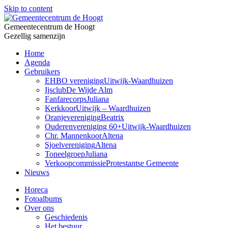
Skip to content
Gemeentecentrum de Hoogt
Gezellig samenzijn
Home
Agenda
Gebruikers
EHBO vereniging
Uitwijk-Waardhuizen
Ijsclub
De Wijde Alm
Fanfarecorps
Juliana
Kerkkoor
Uitwijk – Waardhuizen
Oranjevereniging
Beatrix
Ouderenvereniging 60+
Uitwijk-Waardhuizen
Chr. Mannenkoor
Altena
Sjoelvereniging
Altena
Toneelgroep
Juliana
Verkoopcommissie
Protestantse Gemeente
Nieuws
Horeca
Fotoalbums
Over ons
Geschiedenis
Het bestuur