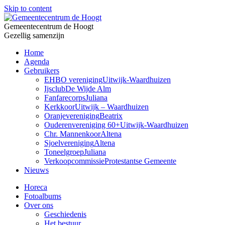
Skip to content
Gemeentecentrum de Hoogt
Gezellig samenzijn
Home
Agenda
Gebruikers
EHBO vereniging
Uitwijk-Waardhuizen
Ijsclub
De Wijde Alm
Fanfarecorps
Juliana
Kerkkoor
Uitwijk – Waardhuizen
Oranjevereniging
Beatrix
Ouderenvereniging 60+
Uitwijk-Waardhuizen
Chr. Mannenkoor
Altena
Sjoelvereniging
Altena
Toneelgroep
Juliana
Verkoopcommissie
Protestantse Gemeente
Nieuws
Horeca
Fotoalbums
Over ons
Geschiedenis
Het bestuur