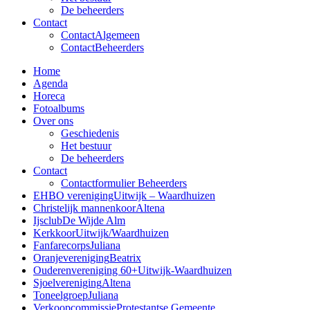
De beheerders
Contact
Contact
Algemeen
Contact
Beheerders
Home
Agenda
Horeca
Fotoalbums
Over ons
Geschiedenis
Het bestuur
De beheerders
Contact
Contactformulier Beheerders
EHBO vereniging
Uitwijk – Waardhuizen
Christelijk mannenkoor
Altena
Ijsclub
De Wijde Alm
Kerkkoor
Uitwijk/Waardhuizen
Fanfarecorps
Juliana
Oranjevereniging
Beatrix
Ouderenvereniging 60+
Uitwijk-Waardhuizen
Sjoelvereniging
Altena
Toneelgroep
Juliana
Verkoopcommissie
Protestantse Gemeente