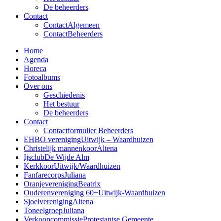
De beheerders
Contact
Contact
Algemeen
Contact
Beheerders
Home
Agenda
Horeca
Fotoalbums
Over ons
Geschiedenis
Het bestuur
De beheerders
Contact
Contactformulier Beheerders
EHBO vereniging
Uitwijk – Waardhuizen
Christelijk mannenkoor
Altena
Ijsclub
De Wijde Alm
Kerkkoor
Uitwijk/Waardhuizen
Fanfarecorps
Juliana
Oranjevereniging
Beatrix
Ouderenvereniging 60+
Uitwijk-Waardhuizen
Sjoelvereniging
Altena
Toneelgroep
Juliana
Verkoopcommissie
Protestantse Gemeente