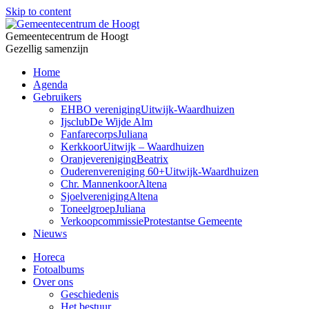
Skip to content
Gemeentecentrum de Hoogt
Gezellig samenzijn
Home
Agenda
Gebruikers
EHBO vereniging
Uitwijk-Waardhuizen
Ijsclub
De Wijde Alm
Fanfarecorps
Juliana
Kerkkoor
Uitwijk – Waardhuizen
Oranjevereniging
Beatrix
Ouderenvereniging 60+
Uitwijk-Waardhuizen
Chr. Mannenkoor
Altena
Sjoelvereniging
Altena
Toneelgroep
Juliana
Verkoopcommissie
Protestantse Gemeente
Nieuws
Horeca
Fotoalbums
Over ons
Geschiedenis
Het bestuur