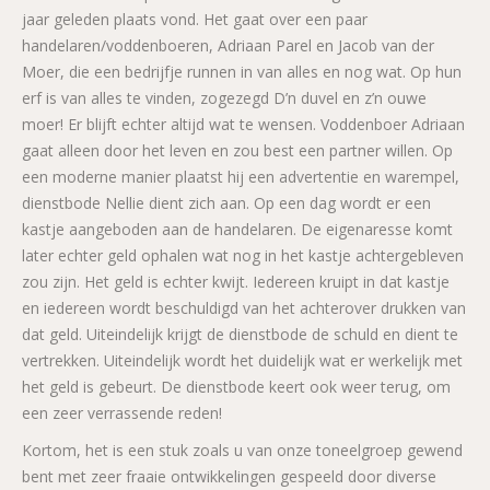
jaar geleden plaats vond. Het gaat over een paar
handelaren/voddenboeren, Adriaan Parel en Jacob van der
Moer, die een bedrijfje runnen in van alles en nog wat. Op hun
erf is van alles te vinden, zogezegd D’n duvel en z’n ouwe
moer! Er blijft echter altijd wat te wensen. Voddenboer Adriaan
gaat alleen door het leven en zou best een partner willen. Op
een moderne manier plaatst hij een advertentie en warempel,
dienstbode Nellie dient zich aan. Op een dag wordt er een
kastje aangeboden aan de handelaren. De eigenaresse komt
later echter geld ophalen wat nog in het kastje achtergebleven
zou zijn. Het geld is echter kwijt. Iedereen kruipt in dat kastje
en iedereen wordt beschuldigd van het achterover drukken van
dat geld. Uiteindelijk krijgt de dienstbode de schuld en dient te
vertrekken. Uiteindelijk wordt het duidelijk wat er werkelijk met
het geld is gebeurt. De dienstbode keert ook weer terug, om
een zeer verrassende reden!
Kortom, het is een stuk zoals u van onze toneelgroep gewend
bent met zeer fraaie ontwikkelingen gespeeld door diverse