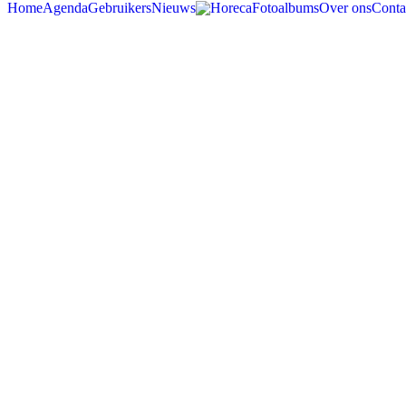
Home
Agenda
Gebruikers
Nieuws
Horeca
Fotoalbums
Over ons
Conta