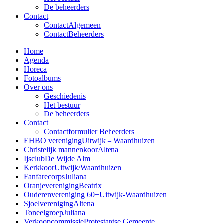
De beheerders
Contact
Contact
Algemeen
Contact
Beheerders
Home
Agenda
Horeca
Fotoalbums
Over ons
Geschiedenis
Het bestuur
De beheerders
Contact
Contactformulier Beheerders
EHBO vereniging
Uitwijk – Waardhuizen
Christelijk mannenkoor
Altena
Ijsclub
De Wijde Alm
Kerkkoor
Uitwijk/Waardhuizen
Fanfarecorps
Juliana
Oranjevereniging
Beatrix
Ouderenvereniging 60+
Uitwijk-Waardhuizen
Sjoelvereniging
Altena
Toneelgroep
Juliana
Verkoopcommissie
Protestantse Gemeente