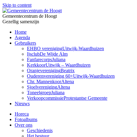
Skip to content
Gemeentecentrum de Hoogt
Gezellig samenzijn
Home
Agenda
Gebruikers
EHBO vereniging
Uitwijk-Waardhuizen
Ijsclub
De Wijde Alm
Fanfarecorps
Juliana
Kerkkoor
Uitwijk – Waardhuizen
Oranjevereniging
Beatrix
Ouderenvereniging 60+
Uitwijk-Waardhuizen
Chr. Mannenkoor
Altena
Sjoelvereniging
Altena
Toneelgroep
Juliana
Verkoopcommissie
Protestantse Gemeente
Nieuws
Horeca
Fotoalbums
Over ons
Geschiedenis
Het bestuur