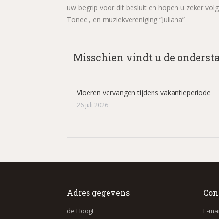
uw begrip voor dit besluit en hopen u zeker v
Toneel, en muziekvereniging “Juliana”
Misschien vindt u de onderst
Vloeren vervangen tijdens vakantieperiode
26 juli 2026
Adres gegevens
Con
de Hoogt
E-mai