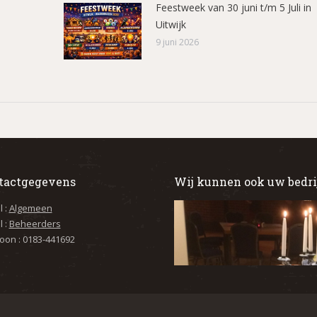
Feestweek van 30 juni t/m 5 Juli in
Uitwijk
9 juni 2026
tactgegevens
Wij kunnen ook uw bedri
l :
Algemeen
l :
Beheerders
oon : 0183-441692