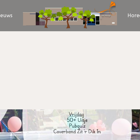
ieuws
Hore