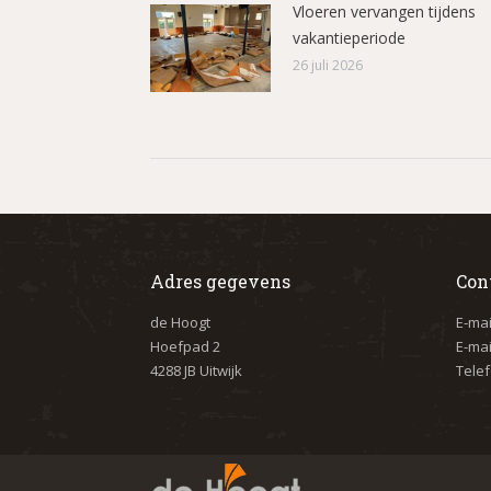
Vloeren vervangen tijdens
vakantieperiode
26 juli 2026
Adres gegevens
Con
de Hoogt
E-mai
Hoefpad 2
E-mai
4288 JB Uitwijk
Telef