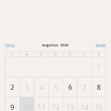
Terug
augustus 2026
Verder
Z
M
D
W
D
V
Z
1
2
3
4
5
6
7
8
9
10
11
12
13
14
15