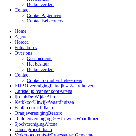
De beheerders
Contact
Contact
Algemeen
Contact
Beheerders
Home
Agenda
Horeca
Fotoalbums
Over ons
Geschiedenis
Het bestuur
De beheerders
Contact
Contactformulier Beheerders
EHBO vereniging
Uitwijk – Waardhuizen
Christelijk mannenkoor
Altena
Ijsclub
De Wijde Alm
Kerkkoor
Uitwijk/Waardhuizen
Fanfarecorps
Juliana
Oranjevereniging
Beatrix
Ouderenvereniging 60+
Uitwijk-Waardhuizen
Sjoelvereniging
Altena
Toneelgroep
Juliana
Verkoopcommissie
Protestantse Gemeente