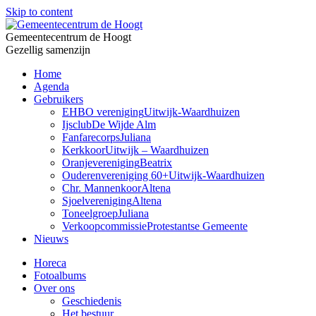
Skip to content
Gemeentecentrum de Hoogt
Gezellig samenzijn
Home
Agenda
Gebruikers
EHBO vereniging
Uitwijk-Waardhuizen
Ijsclub
De Wijde Alm
Fanfarecorps
Juliana
Kerkkoor
Uitwijk – Waardhuizen
Oranjevereniging
Beatrix
Ouderenvereniging 60+
Uitwijk-Waardhuizen
Chr. Mannenkoor
Altena
Sjoelvereniging
Altena
Toneelgroep
Juliana
Verkoopcommissie
Protestantse Gemeente
Nieuws
Horeca
Fotoalbums
Over ons
Geschiedenis
Het bestuur