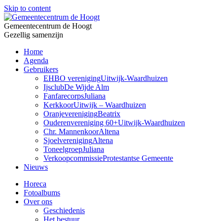
Skip to content
Gemeentecentrum de Hoogt
Gezellig samenzijn
Home
Agenda
Gebruikers
EHBO vereniging
Uitwijk-Waardhuizen
Ijsclub
De Wijde Alm
Fanfarecorps
Juliana
Kerkkoor
Uitwijk – Waardhuizen
Oranjevereniging
Beatrix
Ouderenvereniging 60+
Uitwijk-Waardhuizen
Chr. Mannenkoor
Altena
Sjoelvereniging
Altena
Toneelgroep
Juliana
Verkoopcommissie
Protestantse Gemeente
Nieuws
Horeca
Fotoalbums
Over ons
Geschiedenis
Het bestuur