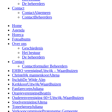
De beheerders
Contact
Contact
Algemeen
Contact
Beheerders
Home
Agenda
Horeca
Fotoalbums
Over ons
Geschiedenis
Het bestuur
De beheerders
Contact
Contactformulier Beheerders
EHBO vereniging
Uitwijk – Waardhuizen
Christelijk mannenkoor
Altena
Ijsclub
De Wijde Alm
Kerkkoor
Uitwijk/Waardhuizen
Fanfarecorps
Juliana
Oranjevereniging
Beatrix
Ouderenvereniging 60+
Uitwijk-Waardhuizen
Sjoelvereniging
Altena
Toneelgroep
Juliana
Verkoopcommissie
Protestantse Gemeente