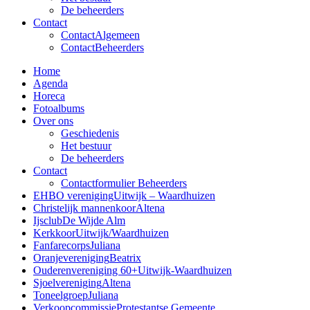
De beheerders
Contact
Contact
Algemeen
Contact
Beheerders
Home
Agenda
Horeca
Fotoalbums
Over ons
Geschiedenis
Het bestuur
De beheerders
Contact
Contactformulier Beheerders
EHBO vereniging
Uitwijk – Waardhuizen
Christelijk mannenkoor
Altena
Ijsclub
De Wijde Alm
Kerkkoor
Uitwijk/Waardhuizen
Fanfarecorps
Juliana
Oranjevereniging
Beatrix
Ouderenvereniging 60+
Uitwijk-Waardhuizen
Sjoelvereniging
Altena
Toneelgroep
Juliana
Verkoopcommissie
Protestantse Gemeente