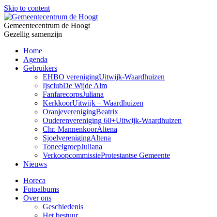
Skip to content
Gemeentecentrum de Hoogt
Gezellig samenzijn
Home
Agenda
Gebruikers
EHBO vereniging
Uitwijk-Waardhuizen
Ijsclub
De Wijde Alm
Fanfarecorps
Juliana
Kerkkoor
Uitwijk – Waardhuizen
Oranjevereniging
Beatrix
Ouderenvereniging 60+
Uitwijk-Waardhuizen
Chr. Mannenkoor
Altena
Sjoelvereniging
Altena
Toneelgroep
Juliana
Verkoopcommissie
Protestantse Gemeente
Nieuws
Horeca
Fotoalbums
Over ons
Geschiedenis
Het bestuur