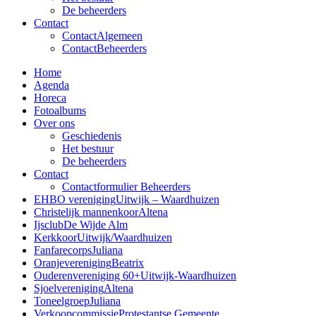
De beheerders
Contact
Contact
Algemeen
Contact
Beheerders
Home
Agenda
Horeca
Fotoalbums
Over ons
Geschiedenis
Het bestuur
De beheerders
Contact
Contactformulier Beheerders
EHBO vereniging
Uitwijk – Waardhuizen
Christelijk mannenkoor
Altena
Ijsclub
De Wijde Alm
Kerkkoor
Uitwijk/Waardhuizen
Fanfarecorps
Juliana
Oranjevereniging
Beatrix
Ouderenvereniging 60+
Uitwijk-Waardhuizen
Sjoelvereniging
Altena
Toneelgroep
Juliana
Verkoopcommissie
Protestantse Gemeente