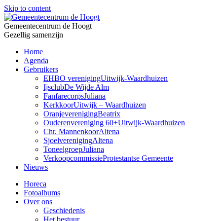
Skip to content
Gemeentecentrum de Hoogt
Gezellig samenzijn
Home
Agenda
Gebruikers
EHBO vereniging
Uitwijk-Waardhuizen
Ijsclub
De Wijde Alm
Fanfarecorps
Juliana
Kerkkoor
Uitwijk – Waardhuizen
Oranjevereniging
Beatrix
Ouderenvereniging 60+
Uitwijk-Waardhuizen
Chr. Mannenkoor
Altena
Sjoelvereniging
Altena
Toneelgroep
Juliana
Verkoopcommissie
Protestantse Gemeente
Nieuws
Horeca
Fotoalbums
Over ons
Geschiedenis
Het bestuur