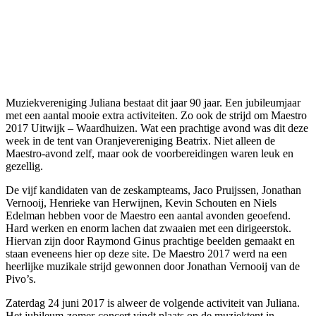
Muziekvereniging Juliana bestaat dit jaar 90 jaar. Een jubileumjaar
met een aantal mooie extra activiteiten. Zo ook de strijd om Maestro
2017 Uitwijk – Waardhuizen. Wat een prachtige avond was dit deze
week in de tent van Oranjevereniging Beatrix. Niet alleen de
Maestro-avond zelf, maar ook de voorbereidingen waren leuk en
gezellig.
De vijf kandidaten van de zeskampteams, Jaco Pruijssen, Jonathan
Vernooij, Henrieke van Herwijnen, Kevin Schouten en Niels
Edelman hebben voor de Maestro een aantal avonden geoefend.
Hard werken en enorm lachen dat zwaaien met een dirigeerstok.
Hiervan zijn door Raymond Ginus prachtige beelden gemaakt en
staan eveneens hier op deze site. De Maestro 2017 werd na een
heerlijke muzikale strijd gewonnen door Jonathan Vernooij van de
Pivo’s.
Zaterdag 24 juni 2017 is alweer de volgende activiteit van Juliana.
Het jubileum-zomer-concert vindt plaats op de muziektent in