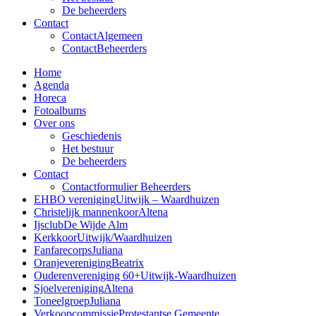
De beheerders
Contact
Contact
Algemeen
Contact
Beheerders
Home
Agenda
Horeca
Fotoalbums
Over ons
Geschiedenis
Het bestuur
De beheerders
Contact
Contactformulier Beheerders
EHBO vereniging
Uitwijk – Waardhuizen
Christelijk mannenkoor
Altena
Ijsclub
De Wijde Alm
Kerkkoor
Uitwijk/Waardhuizen
Fanfarecorps
Juliana
Oranjevereniging
Beatrix
Ouderenvereniging 60+
Uitwijk-Waardhuizen
Sjoelvereniging
Altena
Toneelgroep
Juliana
Verkoopcommissie
Protestantse Gemeente