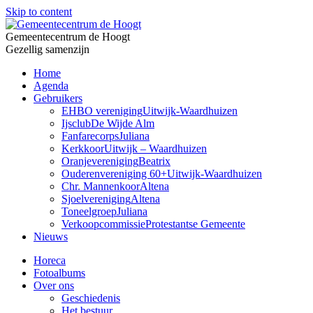
Skip to content
Gemeentecentrum de Hoogt
Gezellig samenzijn
Home
Agenda
Gebruikers
EHBO vereniging
Uitwijk-Waardhuizen
Ijsclub
De Wijde Alm
Fanfarecorps
Juliana
Kerkkoor
Uitwijk – Waardhuizen
Oranjevereniging
Beatrix
Ouderenvereniging 60+
Uitwijk-Waardhuizen
Chr. Mannenkoor
Altena
Sjoelvereniging
Altena
Toneelgroep
Juliana
Verkoopcommissie
Protestantse Gemeente
Nieuws
Horeca
Fotoalbums
Over ons
Geschiedenis
Het bestuur