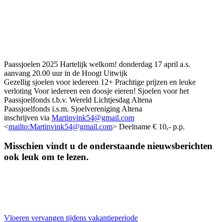
Paassjoelen 2025 Hartelijk welkom! donderdag 17 april a.s.
aanvang 20.00 uur in de Hoogt Uitwijk
Gezellig sjoelen voor iedereen 12+ Prachtige prijzen en leuke
verloting Voor iedereen een doosje eieren! Sjoelen voor het
Paassjoelfonds t.b.v. Wereld Lichtjesdag Altena
Paassjoelfonds i.s.m. Sjoelvereniging Altena
inschrijven via
Martinvink54@gmail.com
<
mailto:
Martinvink54@gmail.com
> Deelname € 10,- p.p.
Misschien vindt u de onderstaande nieuwsberichten
ook leuk om te lezen.
Vloeren vervangen tijdens vakantieperiode