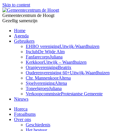
Skip to content
Gemeentecentrum de Hoogt
Gezellig samenzijn
Home
Agenda
Gebruikers
EHBO vereniging
Uitwijk-Waardhuizen
Ijsclub
De Wijde Alm
Fanfarecorps
Juliana
Kerkkoor
Uitwijk – Waardhuizen
Oranjevereniging
Beatrix
Ouderenvereniging 60+
Uitwijk-Waardhuizen
Chr. Mannenkoor
Altena
Sjoelvereniging
Altena
Toneelgroep
Juliana
Verkoopcommissie
Protestantse Gemeente
Nieuws
Horeca
Fotoalbums
Over ons
Geschiedenis
Het bestuur