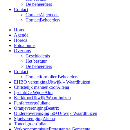
De beheerders
Contact
Contact
Algemeen
Contact
Beheerders
Home
Agenda
Horeca
Fotoalbums
Over ons
Geschiedenis
Het bestuur
De beheerders
Contact
Contactformulier Beheerders
EHBO vereniging
Uitwijk – Waardhuizen
Christelijk mannenkoor
Altena
Ijsclub
De Wijde Alm
Kerkkoor
Uitwijk/Waardhuizen
Fanfarecorps
Juliana
Oranjevereniging
Beatrix
Ouderenvereniging 60+
Uitwijk-Waardhuizen
Sjoelvereniging
Altena
Toneelgroep
Juliana
Verkoopcommissie
Protestantse Gemeente