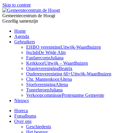
Skip to content
Gemeentecentrum de Hoogt
Gezellig samenzijn
Home
Agenda
Gebruikers
EHBO vereniging
Uitwijk-Waardhuizen
Ijsclub
De Wijde Alm
Fanfarecorps
Juliana
Kerkkoor
Uitwijk – Waardhuizen
Oranjevereniging
Beatrix
Ouderenvereniging 60+
Uitwijk-Waardhuizen
Chr. Mannenkoor
Altena
Sjoelvereniging
Altena
Toneelgroep
Juliana
Verkoopcommissie
Protestantse Gemeente
Nieuws
Horeca
Fotoalbums
Over ons
Geschiedenis
Het bestuur