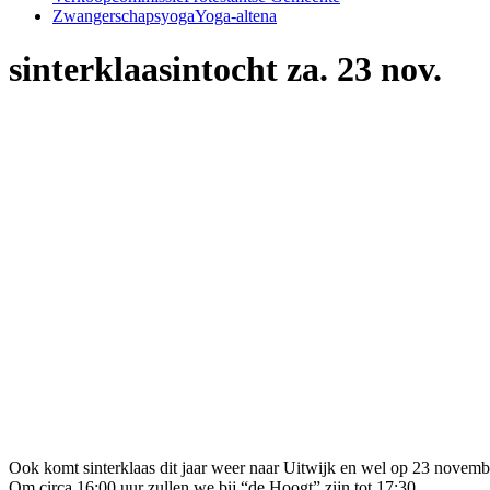
Zwangerschapsyoga
Yoga-altena
sinterklaasintocht za. 23 nov.
Ook komt sinterklaas dit jaar weer naar Uitwijk en wel op 23 novemb
Om circa 16:00 uur zullen we bij “de Hoogt” zijn tot 17:30