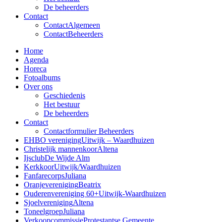
De beheerders
Contact
Contact
Algemeen
Contact
Beheerders
Home
Agenda
Horeca
Fotoalbums
Over ons
Geschiedenis
Het bestuur
De beheerders
Contact
Contactformulier Beheerders
EHBO vereniging
Uitwijk – Waardhuizen
Christelijk mannenkoor
Altena
Ijsclub
De Wijde Alm
Kerkkoor
Uitwijk/Waardhuizen
Fanfarecorps
Juliana
Oranjevereniging
Beatrix
Ouderenvereniging 60+
Uitwijk-Waardhuizen
Sjoelvereniging
Altena
Toneelgroep
Juliana
Verkoopcommissie
Protestantse Gemeente